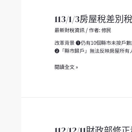
單
操
113/1/3
113/1/3房屋稅差別稅
作
房
最新財稅資訊
/ 作者:
修民
屋
稅
改革背景 ➊仍有10個縣市未按戶
差
➋「縣市歸戶」無法反映房屋所有
別
稅
閱讀全文 »
率
2.0
112/12/11
112/12/11財政