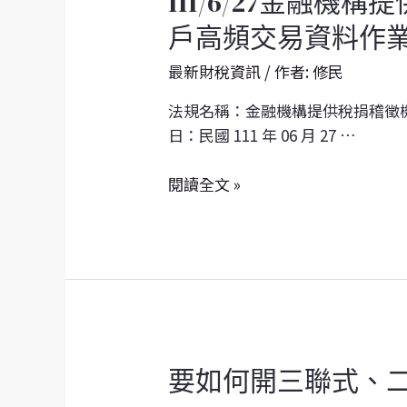
111/6/27金融
金
事
戶高頻交易資料作
融
業
機
最新財稅資訊
/ 作者:
修民
所
構
得
法規名稱：金融機構提供稅捐稽徵
提
稅
日：民國 111 年 06 月 27 …
供
查
稅
核
閱讀全文 »
捐
準
稽
則」
徵
部
機
分
關
條
個
文
人
利
金
事
要
要如何開三聯式、二
融
業
如