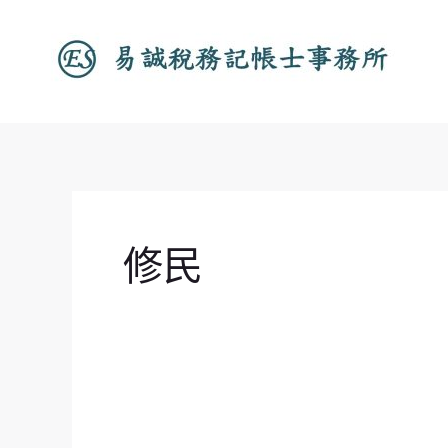
跳
文
至
章
主
分
要
頁
內
容
修民