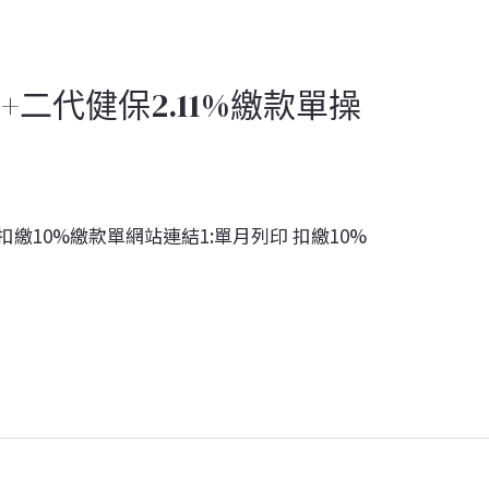
+二代健保2.11%繳款單操
扣繳10%繳款單網站連結1:單月列印 扣繳10%