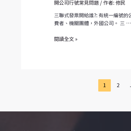
帳
開公司行號常見問題
/ 作者:
修民
所
何
戶
得
開
三聯式發票開給誰?: 有統一編號的
高
稅
三
費者、機關團體，外國公司。 三 
頻
查
聯
交
核
式、
閱讀全文 »
易
準
二
資
則」
聯
料
部
式
作
分
發
業
條
票?
規
文
1
2
.
範