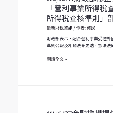
財
「營利事業所得稅
政
所得稅查核準則」
部
修
最新財稅資訊
/ 作者:
修民
正
發
財政部表示，配合營利事業受控外國企
布
準則公報及相關法令更迭、憲法法庭
「營
財
閱讀全文 »
政
部
修
正
發
布
「營
111/6/27
利