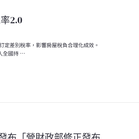
率2.0
數訂定差別稅率，影響房屋稅負合理化成效。
人全國持 …
部修正發布「營財政部修正發布