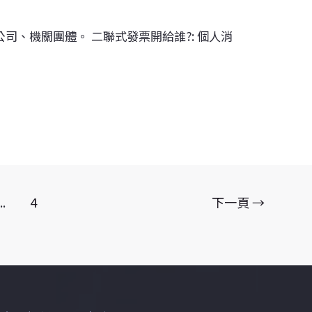
公司、機關團體。 二聯式發票開給誰?: 個人消
…
..
4
下一頁
→