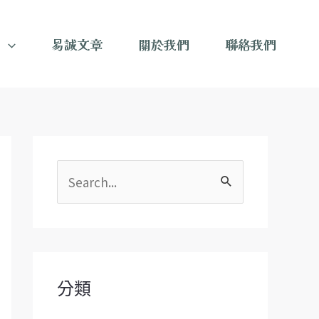
目
易誠文章
關於我們
聯絡我們
搜
尋
關
鍵
字
分類
: