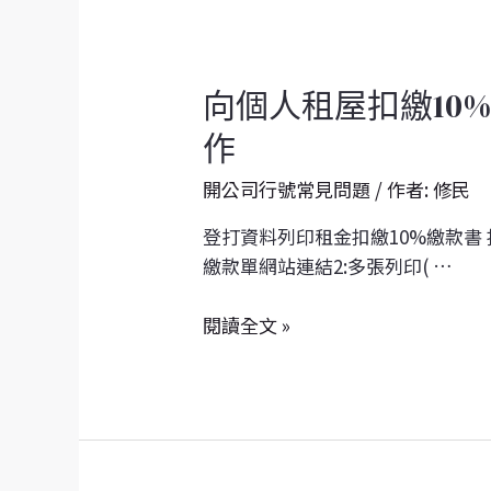
向
向個人租屋扣繳10%
個
作
人
租
開公司行號常見問題
/ 作者:
修民
屋
登打資料列印租金扣繳10%繳款書 
扣
繳款單網站連結2:多張列印( …
繳
10%+二
閱讀全文 »
代
健
保
2.11%
繳
款