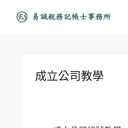
跳
至
主
要
內
容
成立公司教學