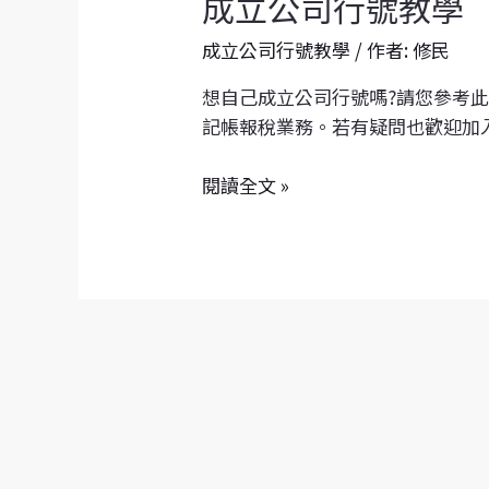
成
成立公司行號教學
立
成立公司行號教學
/ 作者:
修民
公
司
想自己成立公司行號嗎?請您參考
行
記帳報稅業務。若有疑問也歡迎加入
號
教
閱讀全文 »
學