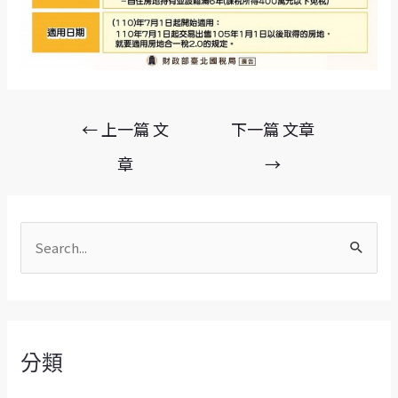
←
上一篇 文
下一篇 文章
章
→
搜
尋
關
鍵
字
分類
: