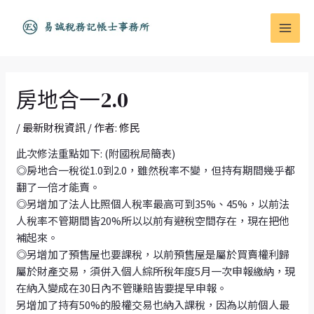
跳
文
MAI
至
章
MEN
主
導
要
覽
內
容
房地合一2.0
/
最新財稅資訊
/ 作者:
修民
此次修法重點如下: (附國稅局簡表)
◎房地合一稅從1.0到2.0，雖然稅率不變，但持有期間幾乎都
翻了一倍才能賣。
◎另增加了法人比照個人稅率最高可到35%、45%，以前法
人稅率不管期間皆20%所以以前有避稅空間存在，現在把他
補起來。
◎另增加了預售屋也要課稅，以前預售屋是屬於買賣權利歸
屬於財產交易，須併入個人綜所稅年度5月一次申報繳納，現
在納入變成在30日內不管賺賠皆要提早申報。
另增加了持有50%的股權交易也納入課稅，因為以前個人最