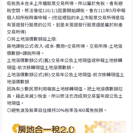
低稅負未含未上市櫃股票交易所得，所以屬於免稅，會有避
稅空間，修法後從110/1/1起要開始課稅，會在111年5月申報
個人綜所稅時需申報。(他這裡指的未上市股票交易所得是指
有簽證發行股票的公司，若是未簽證發行股票還是屬於財產
交易所得)
◎另土地漲價數額設上限:
房地課稅公式:收入-成本-費用=交易所得，交易所得-土地漲
價數額=課稅所得。
土地漲價數額公式(舊):交易年公告土地現值或申報土地移轉
現值-前次移轉現值土地漲價數額。
土地漲價數額公式(新):交易年公告土地現值-前次移轉現值土
地漲價數額
因為有少數民眾利用報高土地移轉現值，把土地漲價數額拉
高，藉此來減少稅金，所以修法也改成用交易當年度公告土
地現值。
◎避免波及無辜自住維持10%稅率及400萬免稅額。